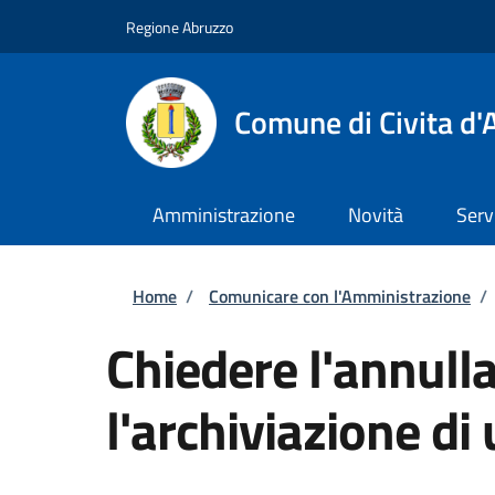
Salta al contenuto principale
Skip to footer content
Regione Abruzzo
Comune di Civita d'
Amministrazione
Novità
Serv
Briciole di pane
Home
/
Comunicare con l'Amministrazione
/
Chiedere l'annull
l'archiviazione di