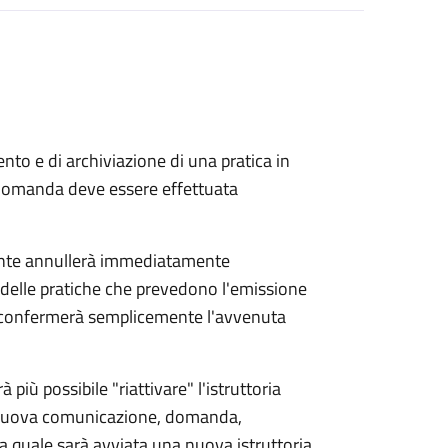
to e di archiviazione di una pratica in
 domanda deve essere effettuata
ente annullerà immediatamente
ria delle pratiche che prevedono l'emissione
e confermerà semplicemente l'avvenuta
 più possibile "riattivare" l'istruttoria
a nuova comunicazione, domanda,
r la quale sarà avviata una nuova istruttoria.