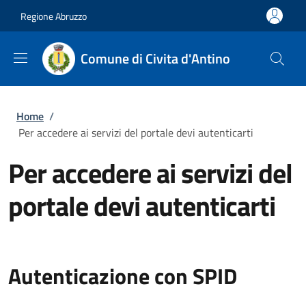
Salta al contenuto principale
Skip to footer content
Regione Abruzzo
Comune di Civita d'Antino
Briciole di pane
Home
/
Per accedere ai servizi del portale devi autenticarti
Per accedere ai servizi del
portale devi autenticarti
Autenticazione con SPID