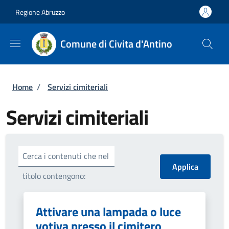
Salta al contenuto principale
Skip to footer content
Regione Abruzzo
Comune di Civita d'Antino
Briciole di pane
Home
/
Servizi cimiteriali
Servizi cimiteriali
Cerca i contenuti che nel
titolo contengono:
Attivare una lampada o luce
votiva presso il cimitero